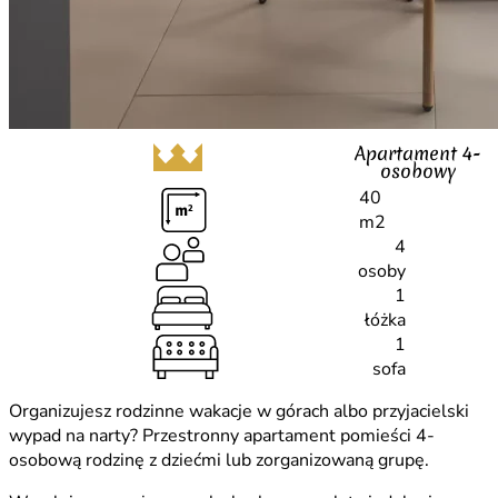
Apartament 4-
osobowy
40
m2
4
osoby
1
łóżka
1
sofa
Organizujesz rodzinne wakacje w górach albo przyjacielski
wypad na narty? Przestronny apartament pomieści 4-
osobową rodzinę z dziećmi lub zorganizowaną grupę.