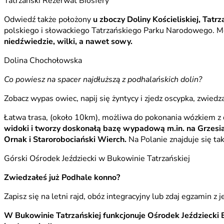
Tatrzański Rezerwat Biosfery
Odwiedź także położony
u zboczy Doliny Kościeliskiej, Tatr
polskiego i słowackiego Tatrzańskiego Parku Narodowego. Mo
niedźwiedzie, wilki, a nawet sowy.
Dolina Chochołowska
Co powiesz na spacer najdłuższą z podhalańskich dolin?
Zobacz wypas owiec, napij się żyntycy i zjedz oscypka, zwiedz
Łatwa trasa, (około 10km), możliwa do pokonania wózkiem z
widoki i tworzy doskonałą bazę wypadową
m.in. na Grzes
Ornak i Starorobociański Wierch.
Na Polanie znajduje się t
Górski Ośrodek Jeździecki w Bukowinie Tatrzańskiej
Zwiedzałeś już Podhale konno?
Zapisz się na letni rajd, obóz integracyjny lub zdaj egzamin z 
W Bukowinie Tatrzańskiej funkcjonuje Ośrodek Jeździecki 