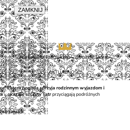
Bukowina Tatrzańska – atrakcje latem
AKTUALNOŚCI
ce.
Latem pogoda sprzyja rodzinnym wyjazdom i
ra
i
okazałe szczyty Tatr
przyciągają podróżnych
Tatrzańska.