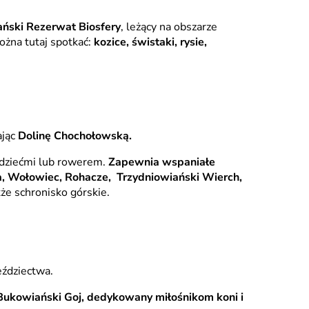
zański Rezerwat Biosfery
, leżący na obszarze
żna tutaj spotkać:
kozice, świstaki, rysie,
ając
Dolinę Chochołowską.
 dziećmi lub rowerem.
Zapewnia wspaniałe
ia, Wołowiec, Rohacze, Trzydniowiański Wierch,
akże schronisko górskie.
jeździectwa.
Bukowiański Goj, dedykowany miłośnikom koni i