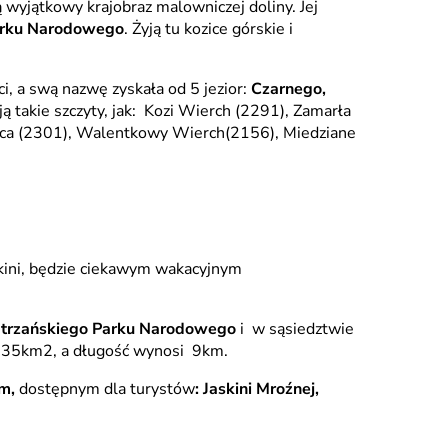
ą wyjątkowy krajobraz malowniczej doliny. Jej
Parku Narodowego
. Żyją tu kozice górskie i
i, a swą nazwę zyskała od 5 jezior:
Czarnego,
ją takie szczyty, jak: Kozi Wierch (2291), Zamarła
nica (2301), Walentkowy Wierch(2156), Miedziane
kini, będzie ciekawym wakacyjnym
 Tatrzańskiego Parku Narodowego
i w sąsiedztwie
je 35km2, a długość wynosi 9km.
om,
dostępnym dla turystów
: Jaskini Mroźnej,