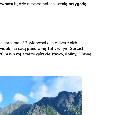
ewontu
będzie niezapomnianą,
letnią przygodą.
 góra, ma aż 3 wierzchołki, ale dwa z nich
idoki na całą panoramę Tatr,
w tym
Gerlach
28 m n.p.m)
a także
górskie stawy, doliny, Orawę