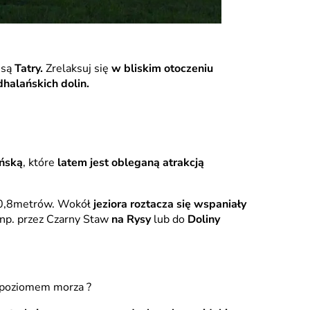
są
Tatry.
Zrelaksuj się
w bliskim otoczeniu
halańskich dolin.
ańską
, które
latem jest obleganą atrakcją
 50,8metrów. Wokół
jeziora roztacza się wspaniały
z np. przez Czarny Staw
na Rysy
lub do
Doliny
 poziomem morza ?