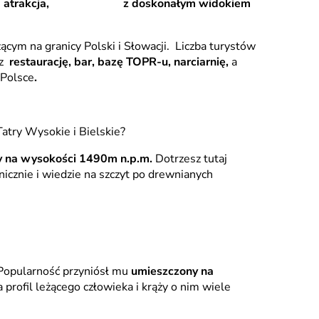
uzinkowa atrakcja, z doskonałym widokiem
ącym na granicy Polski i Słowacji.
Liczba turystów
sz
restaurację, bar, bazę TOPR-u, narciarnię,
a
Polsce
.
atry Wysokie i Bielskie?
y na wysokości 1490m n.p.m.
Dotrzesz tutaj
nicznie i wiedzie na szczyt po drewnianych
 Popularność przyniósł mu
umieszczony na
ofil leżącego człowieka i krąży o nim wiele