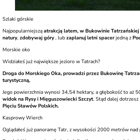
Szlaki górskie
Najpopularniejszą
atrakcją latem, w Bukowinie Tatrzańskiej
natury
,
zdobywaj góry
, lub
zaplanuj letni spacer
jedną z
Pod
Morskie oko
Widziałeś już największe jezioro w Tatrach?
Droga do Morskiego Oka, prowadzi przez Bukowinę Tatrz
turystyczną,
Jego powierzchnia wynosi 34,54 hektary, a głębokość to aż
widok na Rysy i Mięguszowiecki Szczyt
. Stąd dalej dotrzes
Pięciu Stawów Polskich.
Kasprowy Wierch
Oglądałeś już panoramę Tatr, z wysokości 2000 metrów nad