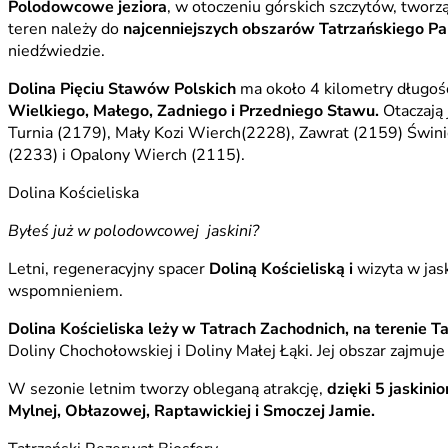
Polodowcowe jeziora
, w otoczeniu górskich szczytów, tworz
teren należy do
najcenniejszych obszarów Tatrzańskiego 
niedźwiedzie.
Dolina Pięciu Stawów Polskich
ma około 4 kilometry długośc
Wielkiego, Małego, Zadniego i Przedniego Stawu.
Otaczają 
Turnia (2179), Mały Kozi Wierch(2228), Zawrat (2159) Świ
(2233) i Opalony Wierch (2115).
Dolina Kościeliska
Byłeś już w polodowcowej jaskini?
Letni, regeneracyjny spacer
Doliną Kościeliską i
wizyta w jas
wspomnieniem.
Dolina Kościeliska leży w Tatrach Zachodnich, na terenie
Doliny Chochołowskiej i Doliny Małej Łąki. Jej obszar zajmu
W sezonie letnim tworzy obleganą atrakcję,
dzięki 5 jaskini
Mylnej, Obłazowej, Raptawickiej i Smoczej Jamie.